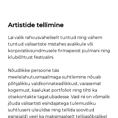
Artistide tellimine
Lai valik rahvusvaheliselt tuntud ning vähem
tuntud välisartiste mistahes avalikule või
korporatiivsündmusele firmapeost pulmani ning
klubiõhtust festivalini.
Nõudlikke persoone täis
meelelahutusmaailmaga suhtlemine nõuab
põhjalikku valdkonnateadlikkust, varasemat
kogemust, kaalukat portfoliot ning tihti ka
otsekontakte tagatubadesse. Vaid nii on võimalik
jõuda välisartisti esindajatega tulemusliku
suhtluseni üleüldse ning tellida soovitud
esineja(d) veel ka maksimaalselt tellijasõbralikel