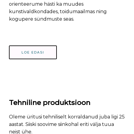
orienteerume hästi ka muudes
kunstivaldkondades, toidumaailmas ning
kogupere sündmuste seas.
LOE EDASI
Tehniline produktsioon
Oleme üritusi tehniliselt korraldanud juba ligi 25
aastat. Siiski soovime siinkohal eriti välja tuua
neist ühe.