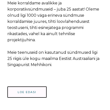
Meie korraldame avalikke ja
korporatiivsündmuseid – juba 25 aastat! Oleme
olnud ligi 1000 väga erineva sündmuse
korraldamise juures, tihti loovlahendusest
teostuseni, tihti esinejatega programmi
rikastades, vahel ka ainult tehnilise
projektijuhina.
Meie teenuseid on kasutanud sündmused ligi
25 riigis üle kogu maailma Eestist Austraaliani ja
Singapurist Mehhikoni.
LOE EDASI