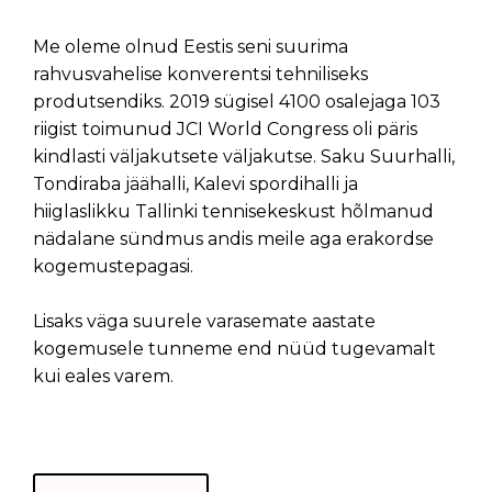
Me oleme olnud Eestis seni suurima
rahvusvahelise konverentsi tehniliseks
produtsendiks. 2019 sügisel 4100 osalejaga 103
riigist toimunud JCI World Congress oli päris
kindlasti väljakutsete väljakutse. Saku Suurhalli,
Tondiraba jäähalli, Kalevi spordihalli ja
hiiglaslikku Tallinki tennisekeskust hõlmanud
nädalane sündmus andis meile aga erakordse
kogemustepagasi.
Lisaks väga suurele varasemate aastate
kogemusele tunneme end nüüd tugevamalt
kui eales varem.