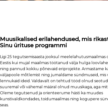
Muusikalised erilahendused, mis rika
Sinu ürituse programmi
Ligi 25 tegutsemisaasta jooksul meelelahutusmaailmas o
Eestis kui mujal maailmas töötanud välja hulga loovlah
ning pannud kokku põnevaid eriprojekte. Armastame ka
väljapoole mõtlemist ning jumaldame sündmuseid, mis 
lennukaid ideid. Valdavalt on tehtud tööd olnud seotud
suuremal või vähemal määral olnud muusikaga, aga mitt
Oleme tegutsenud ja orienteerume hästi ka muudes
kunstivaldkondades, toidumaailmas ning kogupere sü
seas.