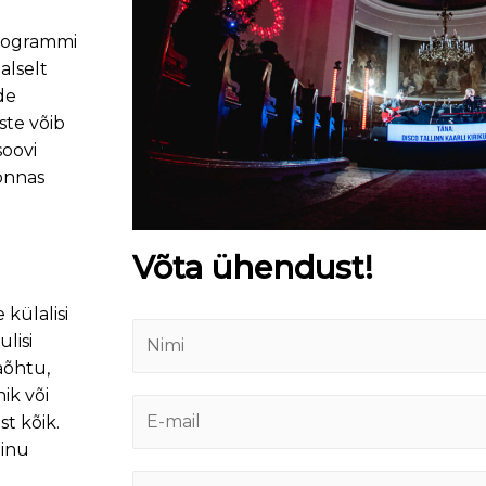
programmi
alselt
de
ste võib
soovi
onnas
Võta ühendust!
külalisi
N
lisi
i
aõhtu,
m
ik või
E
i
st kõik.
-
*
Sinu
m
S