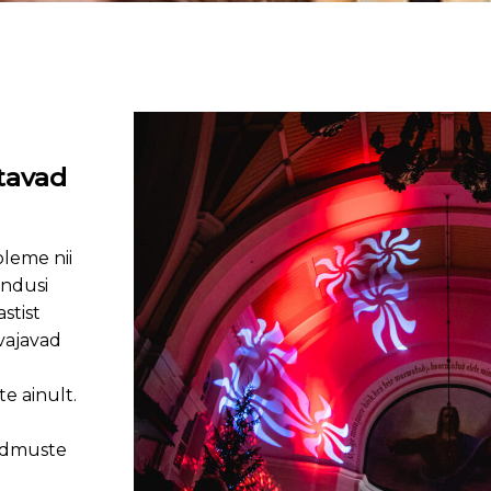
stavad
leme nii
endusi
stist
vajavad
e ainult.
ndmuste