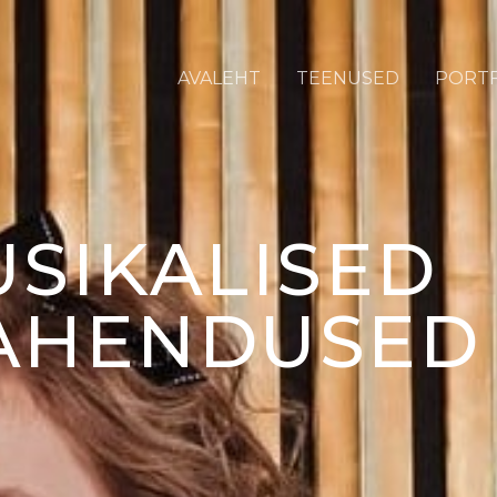
AVALEHT
TEENUSED
PORT
SIKALISED
LAHENDUSED