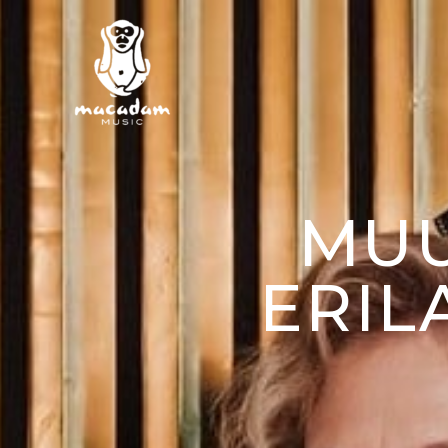
MUU
ERI