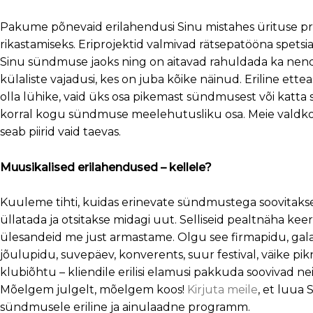
Pakume põnevaid erilahendusi Sinu mistahes ürituse 
rikastamiseks. Eriprojektid valmivad rätsepatööna spetsia
Sinu sündmuse jaoks ning on aitavad rahuldada ka nen
külaliste vajadusi, kes on juba kõike näinud. Eriline ettea
olla lühike, vaid üks osa pikemast sündmusest või katta 
korral kogu sündmuse meelehutusliku osa. Meie valdk
seab piirid vaid taevas.
Muusikalised erilahendused – kellele?
Kuuleme tihti, kuidas erinevate sündmustega soovitakse 
üllatada ja otsitakse midagi uut. Selliseid pealtnäha keeru
ülesandeid me just armastame. Olgu see firmapidu, gal
jõulupidu, suvepäev, konverents, suur festival, väike pikn
klubiõhtu – kliendile erilisi elamusi pakkuda soovivad nei
Mõelgem julgelt, mõelgem koos!
Kirjuta meile
, et luua 
sündmusele eriline ja ainulaadne programm.